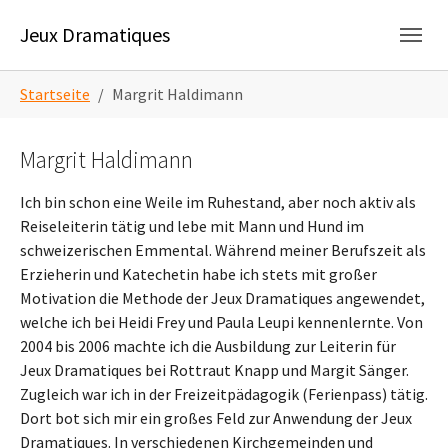
Zum Hauptinhalt springen
Skip to page footer
Jeux Dramatiques
Sie sind hier:
Startseite
Margrit Haldimann
Margrit Haldimann
Ich bin schon eine Weile im Ruhestand, aber noch aktiv als
Reiseleiterin tätig und lebe mit Mann und Hund im
schweizerischen Emmental. Während meiner Berufszeit als
Erzieherin und Katechetin habe ich stets mit großer
Motivation die Methode der Jeux Dramatiques angewendet,
welche ich bei Heidi Frey und Paula Leupi kennenlernte. Von
2004 bis 2006 machte ich die Ausbildung zur Leiterin für
Jeux Dramatiques bei Rottraut Knapp und Margit Sänger.
Zugleich war ich in der Freizeitpädagogik (Ferienpass) tätig.
Dort bot sich mir ein großes Feld zur Anwendung der Jeux
Dramatiques. In verschiedenen Kirchgemeinden und